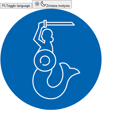
PL
Toggle language
Zmiana motywu